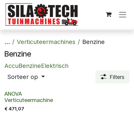
Overslaan naar inhoud
...
Verticuteermachines
Benzine
Benzine
Accu
Benzine
Elektrisch
Sorteer op
Filters
ANOVA
Verticuteermachine
€
471,07