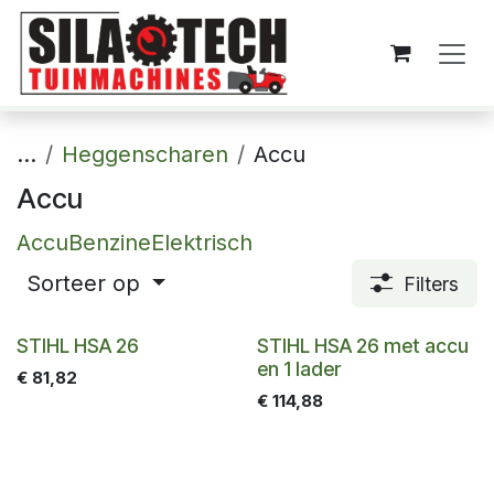
Overslaan naar inhoud
...
Heggenscharen
Accu
Accu
Accu
Benzine
Elektrisch
Sorteer op
Filters
STIHL HSA 26
STIHL HSA 26 met accu
en 1 lader
€
81,82
€
114,88