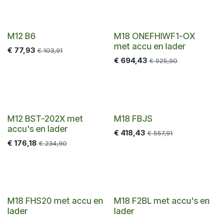
-25%
-25%
M12 B6
M18 ONEFHIWF1-OX
met accu en lader
€
77,93
€
103,91
€
694,43
€
925,90
-25%
-25%
M12 BST-202X met
M18 FBJS
accu's en lader
€
418,43
€
557,91
€
176,18
€
234,90
-25%
-25%
M18 FHS20 met accu en
M18 F2BL met accu's en
lader
lader