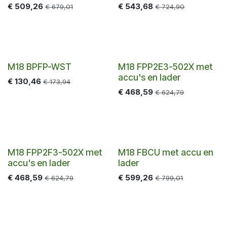
€
509,26
€
543,68
€
679,01
€
724,90
-25%
-25%
M18 BPFP-WST
M18 FPP2E3-502X met
accu's en lader
€
130,46
€
173,94
€
468,59
€
624,79
-25%
-25%
M18 FPP2F3-502X met
M18 FBCU met accu en
accu's en lader
lader
€
468,59
€
599,26
€
624,79
€
799,01