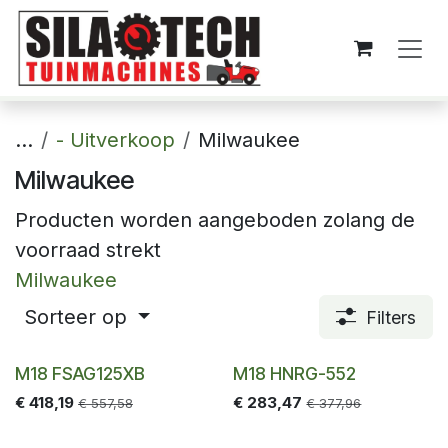
Overslaan naar inhoud
...
- Uitverkoop
Milwaukee
Milwaukee
Producten worden aangeboden zolang de
voorraad strekt
Milwaukee
Sorteer op
Filters
-25%
-25%
M18 FSAG125XB
M18 HNRG-552
€
418,19
€
283,47
€
557,58
€
377,96