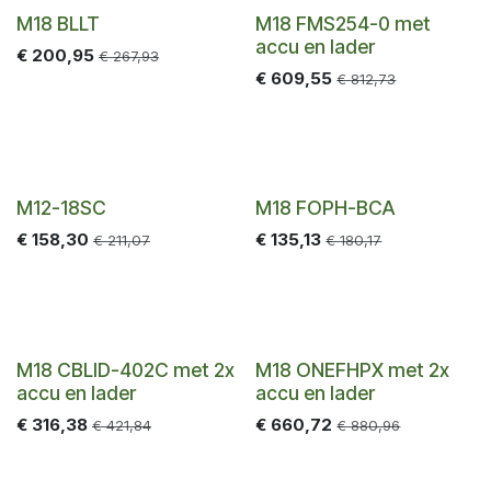
-25%
-25%
M18 BLLT
M18 FMS254-0 met
accu en lader
€
200,95
€
267,93
€
609,55
€
812,73
-25%
-25%
M12-18SC
M18 FOPH-BCA
€
158,30
€
135,13
€
211,07
€
180,17
-25%
-25%
M18 CBLID-402C met 2x
M18 ONEFHPX met 2x
accu en lader
accu en lader
€
316,38
€
660,72
€
421,84
€
880,96