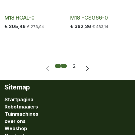
-25%
-25%
M18 HOAL-0
M18 FCSG66-0
€
205,46
€
362,36
€
273,94
€
483,14
1
2
Sitemap
Startpagina
Robotmaaiers
Tuinmachines
over ons
Webshop