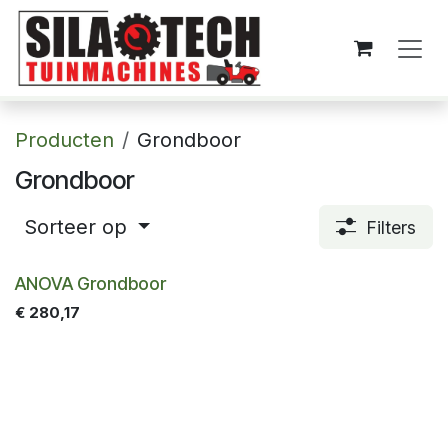
Overslaan naar inhoud
Producten
Grondboor
Grondboor
Sorteer op
Filters
ANOVA Grondboor
€
280,17