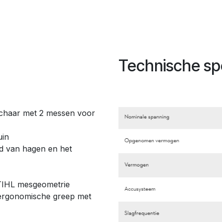
Technische spe
schaar met 2 messen voor
uin
d van hagen en het
STIHL mesgeometrie
e ergonomische greep met