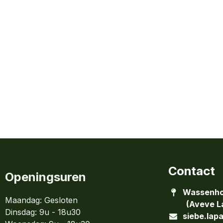
Contact
Openingsuren
Wassenho
Maandag: Gesloten
(Aveve La
Dinsdag:
9u - 18u30
siebe.lap