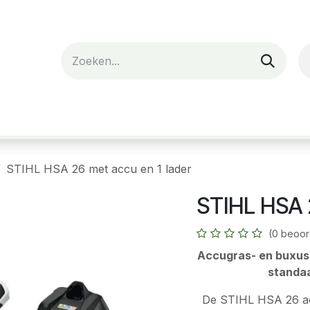
nes
Verhuur
Webshop
Over ons
STIHL HSA 26 met accu en 1 lader
STIHL HSA 2
(0 beoor
Accugras- en buxuss
standaa
De STIHL HSA 26 acc