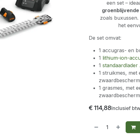
een set – ide
groenblijvende 
zoals buxussen. 
het eenvo
De set omvat:
1 accugras- en 
1
lithium-ion-ac
1
standaardlader 
1 struikmes, met 
zwaardbescherm
1 grasmes, met ee
zwaardbescherm
€
114,88
Inclusief bt