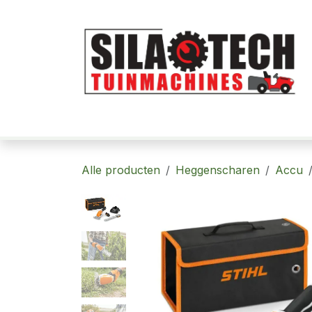
Overslaan naar inhoud
Home
Robotmaaiers
Tuinmachi
Alle producten
Heggenscharen
Accu