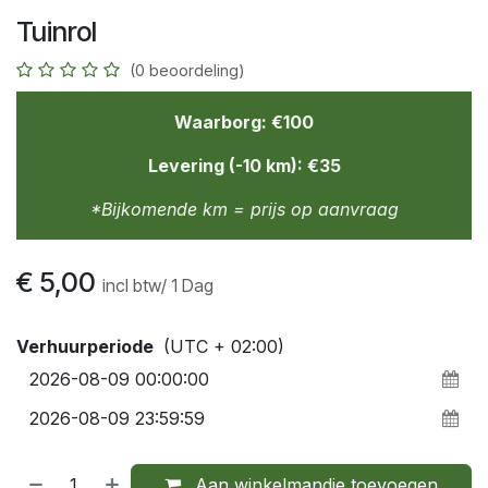
Tuinrol
(0 beoordeling)
Waarborg: €100
Levering (-10 km): €35
*Bijkomende km = prijs op aanvraag
€
5,00
incl btw/
1
Dag
Verhuurperiode
(UTC + 02:00)
Aan winkelmandje toevoegen