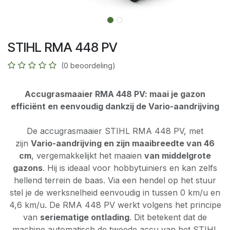
STIHL RMA 448 PV
(0 beoordeling)
Accugrasmaaier RMA 448 PV: maai je gazon
efficiënt en eenvoudig dankzij de Vario-aandrijving
De accugrasmaaier STIHL RMA 448 PV, met
zijn
Vario-aandrijving en zijn maaibreedte van 46
cm
, vergemakkelijkt het maaien
van middelgrote
gazons
. Hij is ideaal voor hobbytuiniers en kan zelfs
hellend terrein de baas. Via een hendel op het stuur
stel je de werksnelheid eenvoudig in tussen 0 km/u en
4,6 km/u. De RMA 448 PV werkt volgens het principe
van
seriematige ontlading
. Dit betekent dat de
machine automatisch de tweede accu van het STIHL