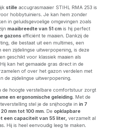
ijk
stille
accugrasmaaier STIHL RMA 253 is
voor hobbytuiniers. Je kan hem zonder
en in geluidsgevoelige omgevingen zoals
zijn
maaibreedte van 51 cm
is hij perfect
ne gazons
efficiënt te maaien. Dankzij de
ting, die bestaat uit een multimes, een
 een zijdelingse uitwerpopening, is deze
en geschikt voor klassiek maaien als
ij kan het gemaaide gras direct in de
zamelen of over het gazon verdelen met
n de zijdelingse uitwerpopening.
n de hoogte verstelbare comfortstuur zorgt
me en ergonomische geleiding
. Met de
teverstelling stel je de snijhoogte in
in 7
 20 mm tot 100 mm
. De
opklapbare
een capaciteit van 55 liter,
verzamelt al
s. Hij is heel eenvoudig leeg te maken.