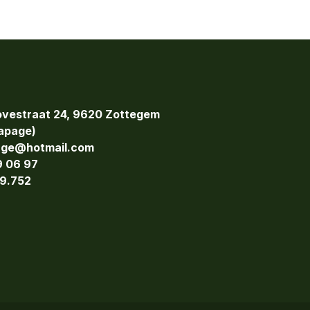
vestraat 24, 9620 Zottegem
page)
age@hotmail.com
9 06 97
9.752