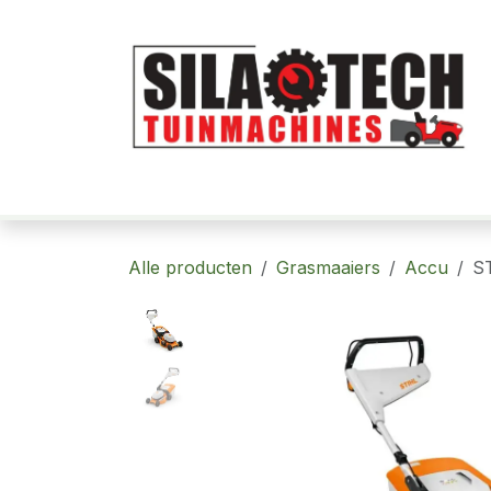
Overslaan naar inhoud
Home
Robotmaaiers
Tuinmachi
Alle producten
Grasmaaiers
Accu
S