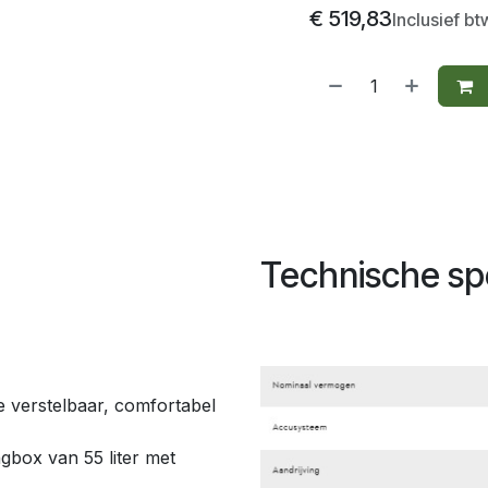
€
519,83
Inclusief bt
Technische spe
e verstelbaar, comfortabel
box van 55 liter met