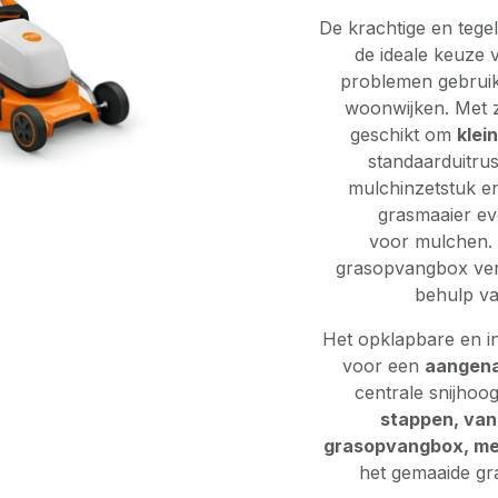
De krachtige en tegel
de ideale keuze 
problemen gebruik
woonwijken. Met 
geschikt om
klei
standaarduitrus
mulchinzetstuk en
grasmaaier ev
voor mulchen. H
grasopvangbox ver
behulp va
Het opklapbare en i
voor een
aangena
centrale snijhoog
stappen, van
grasopvangbox, met 
het gemaaide gra