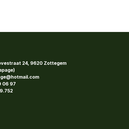
vestraat 24, 9620 Zottegem
page)
age@hotmail.com
9 06 97
9.752