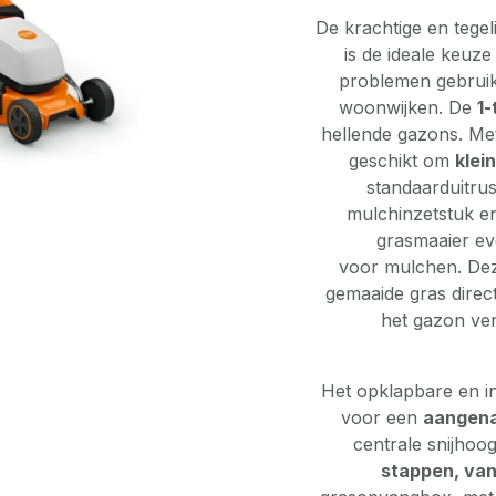
De krachtige en tegel
is de ideale keuz
problemen gebruik
woonwijken. De
1-
hellende gazons. Met
geschikt om
klei
standaarduitrus
mulchinzetstuk en
grasmaaier ev
voor mulchen. Dez
gemaaide gras direc
het gazon ver
Het opklapbare en i
voor een
aangena
centrale snijhoog
stappen, va