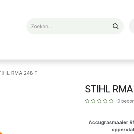
nes
Verhuur
Webshop
Over ons
TIHL RMA 248 T
STIHL RMA
(0 beoor
Accugrasmaaier RM
oppervlak