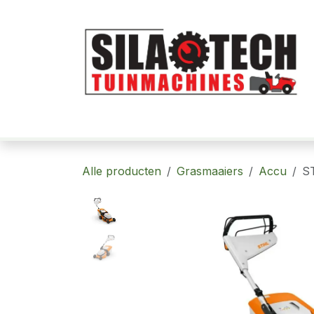
Overslaan naar inhoud
Home
Robotmaaiers
Tuinmachi
Alle producten
Grasmaaiers
Accu
S