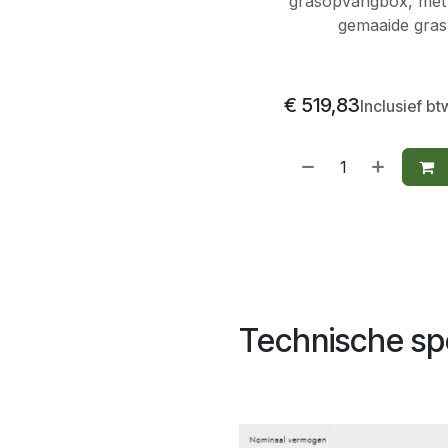
grasopvangbox, met ee
gemaaide gras.
€
519,83
Inclusief bt
Technische spe