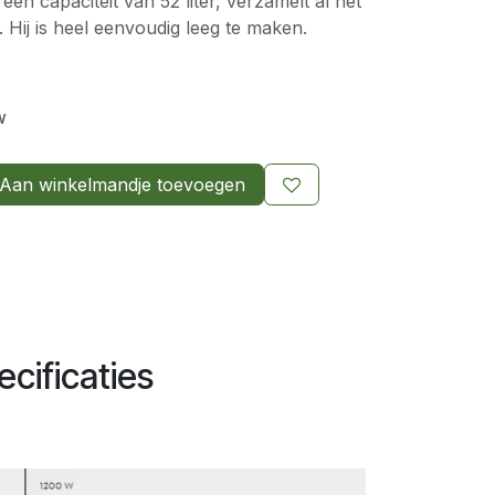
n capaciteit van 52 liter, verzamelt al het
 Hij is heel eenvoudig leeg te maken.
w
Aan winkelmandje toevoegen
cificaties