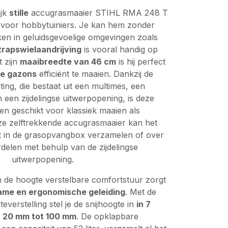
ijk
stille
accugrasmaaier STIHL RMA 248 T
e voor hobbytuiniers. Je kan hem zonder
en in geluidsgevoelige omgevingen zoals
trapswielaandrijving
is vooral handig op
 zijn
maaibreedte van 46 cm
is hij perfect
ne gazons
efficiënt te maaien. Dankzij de
ting, die bestaat uit een multimes, een
 een zijdelingse uitwerpopening, is deze
en geschikt voor klassiek maaien als
e zelftrekkende accugrasmaaier kan het
t in de grasopvangbox verzamelen of over
delen met behulp van de zijdelingse
uitwerpopening.
n de hoogte verstelbare comfortstuur zorgt
me en ergonomische geleiding
. Met de
teverstelling stel je de snijhoogte in
in 7
n 20 mm tot 100 mm
. De opklapbare