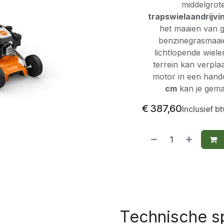
middelgrote
trapswielaandrijvi
het maaien van g
benzinegrasmaaie
lichtlopende wiel
terrein kan verpla
motor in een hand
cm
kan je gemak
€
387,60
Inclusief b
Technische sp