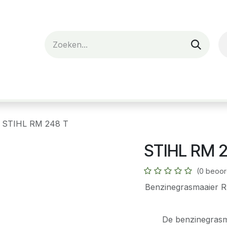
nes
Verhuur
Webshop
Over ons
STIHL RM 248 T
STIHL RM 
(0 beoor
Benzinegrasmaaier R
De benzinegrasm