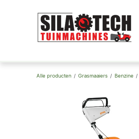
Overslaan naar inhoud
Home
Robotmaaiers
Tuinmachi
Alle producten
Grasmaaiers
Benzine