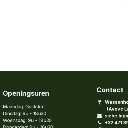
Contact
Openingsuren
Wassenho
Maandag: Gesloten
(Aveve La
Dinsdag:
9u - 18u30
siebe.lap
Woensdag:
9u - 18u30
+32 471 3
Donderdag:
9u - 18u30