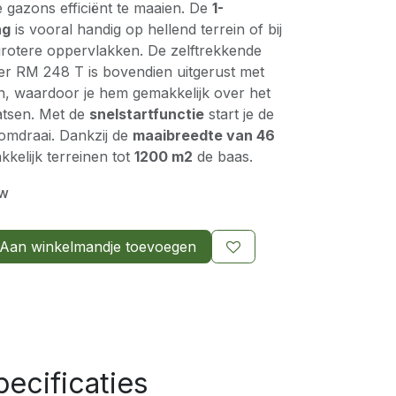
 gazons efficiënt te maaien. De
1-
ng
is vooral handig op hellend terrein of bij
rotere oppervlakken. De zelftrekkende
r RM 248 T is bovendien uitgerust met
en, waardoor je hem gemakkelijk over het
atsen. Met de
snelstartfunctie
start je de
omdraai. Dankzij de
maaibreedte van 46
kelijk terreinen tot
1200 m2
de baas.
tw
Aan winkelmandje toevoegen
ecificaties