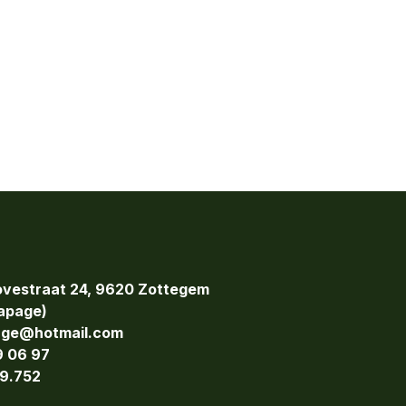
vestraat 24, 9620 Zottegem
page)
age@hotmail.com
9 06 97
9.752