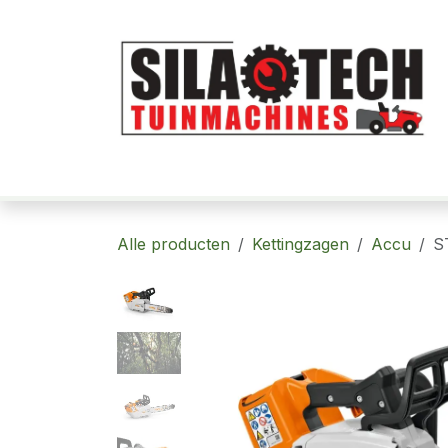
Overslaan naar inhoud
Home
Robotmaaiers
Tuinmachi
Alle producten
Kettingzagen
Accu
S