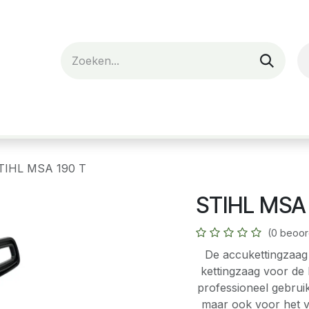
nes
Verhuur
Webshop
Over ons
TIHL MSA 190 T
STIHL MSA 
(0 beoor
De accukettingzaag 
kettingzaag voor de
professioneel gebruik
maar ook voor het v