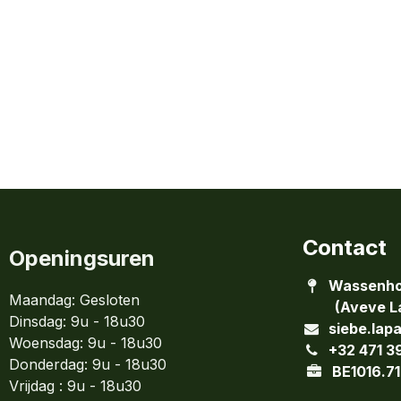
Contact
Openingsuren
Wassenho
Maandag: Gesloten
(Aveve La
Dinsdag:
9u - 18u30
siebe.lap
Woensdag:
9u - 18u30
+32 471 3
Donderdag:
9u - 18u30
BE1016.71
Vrijdag : 9u - 18u30