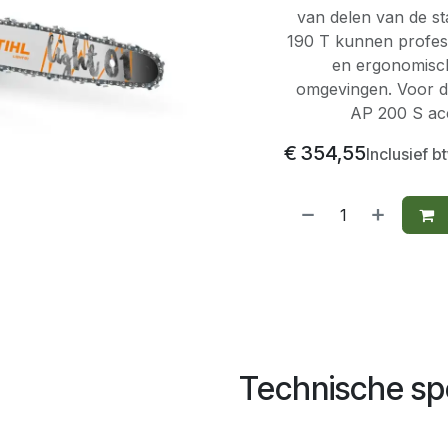
van delen van de 
190 T kunnen profes
en ergonomisch 
omgevingen. Voor d
AP 200 S ac
€
354,55
Inclusief b
Technische spe