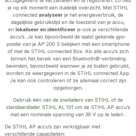
accugegevens te verzamelen en te registreren. Zo heb
je op elk moment een duidelijk overzicht. Met STIHL
connected
analyseer
je het energieverbruik, de
dagelijkse gebruikstijd en de toestand van je accu,
en
lokaliseer en identificeer
je ook je verschillende
accu’s. Je kan bijvoorbeeld de laatst gekende gps-
positie van je AP 200 S bekijken met een smartphone
of met de STIHL connected Box. Als alle accu’s zich
binnen het bereik van een Bluetooth©-verbinding
bevinden, bijvoorbeeld wanneer je ze buiten gebruikt,
worden ze weergegeven in de STIHL connected App.
Je kan ook controleren of ze allemaal correct zijn
opgeborgen.
Gebruik één van de
snelladers van STIHL of de
standaardlader STIHL AL 101
om de STIHL AP accu’s
met een nominale spanning van 36 V op te laden .
De STIHL AP accu’s zijn verkrijgbaar met
verschillende capaciteiten: