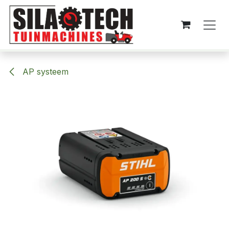
Overslaan naar inhoud
AP systeem