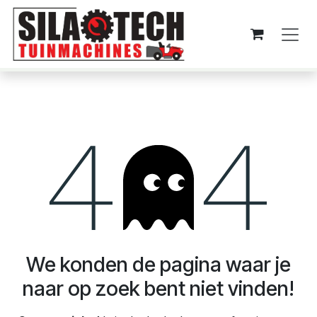
Overslaan naar inhoud
Fout 404
We konden de pagina waar je
naar op zoek bent niet vinden!