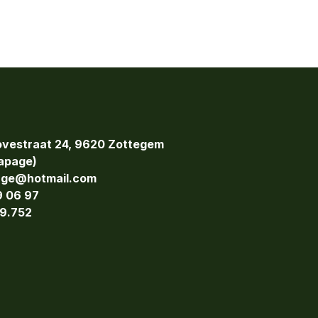
vestraat 24, 9620 Zottegem
page)
age@hotmail.com
9 06 97
9.752