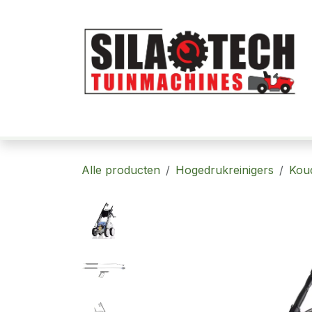
Overslaan naar inhoud
Home
Robotmaaiers
Tuinmachi
Alle producten
Hogedrukreinigers
Kou