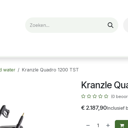
nes
Verhuur
Webshop
Over ons
d water
Kranzle Quadro 1200 TST
Kranzle Qu
(0 beoor
€
2.187,90
Inclusief 