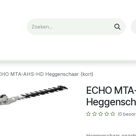
nes
Verhuur
Webshop
Over ons
CHO MTA-AHS-HD Heggenschaar (kort)
ECHO MTA
Heggenscha
(0 beoor
Heggenschaar opzet