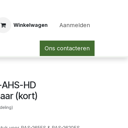
Aanmelden
Winkelwagen
Ons contacteren
-AHS-HD
ar (kort)
deling)
stuk voor PAS-265ES & PAS-2620ES