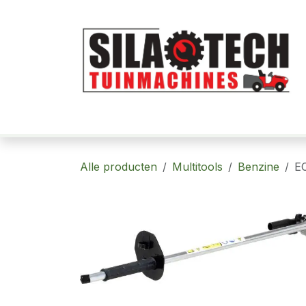
Overslaan naar inhoud
Home
Robotmaaiers
Tuinmachi
Alle producten
Multitools
Benzine
E