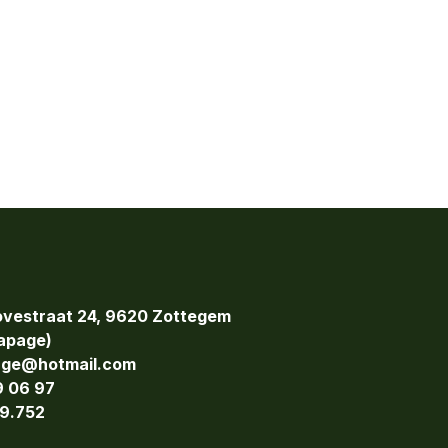
vestraat 24, 9620 Zottegem
page)
age@hotmail.com
9 06 97
9.752