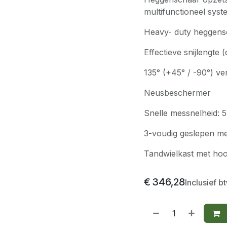
multifunctioneel sys
Heavy- duty heggensc
Effectieve snijlengte
135° (+45° / -90°) ve
Neusbeschermer
Snelle messnelheid: 
3-voudig geslepen m
Tandwielkast met ho
€
346,28
Inclusief b