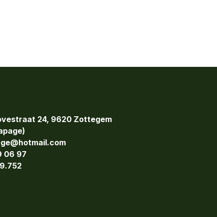
vestraat 24, 9620 Zottegem
page)
age@hotmail.com
9 06 97
9.752