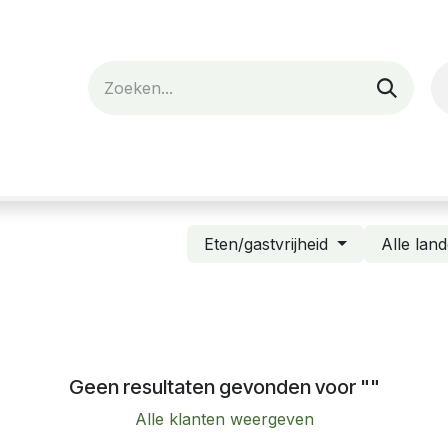
nes
Verhuur
Webshop
Over ons
Eten/gastvrijheid
Alle lan
Geen resultaten gevonden voor "
"
Alle klanten weergeven