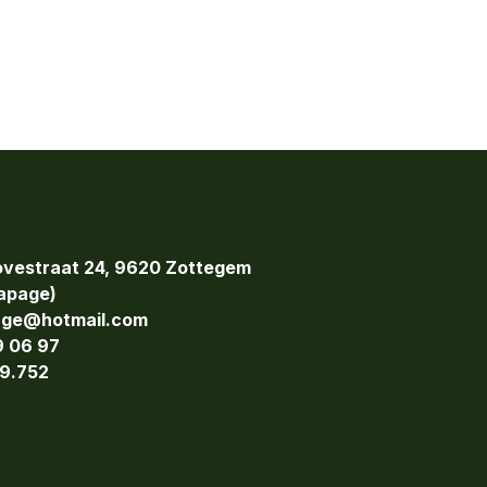
vestraat 24, 9620 Zottegem
page)
age@hotmail.com
9 06 97
9.752